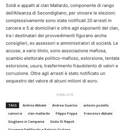
Soldi e appalti al clan Mallardo, componente di rango
dell’Alleanza di Secondigliano, per vincere le elezioni:
complessivamente sono state notificati 20 arresti in
carcere e 5 ai domiciliari e oltre agli esponenti del clan,
tra i destinatari dei provvedimenti figurano anche
consiglieri, ex assessori e amministratori di società. Le
accuse, a vario titolo, sono associazione mafiosa,
scambio elettorale politico-mafioso, estorsione, tentata
estorsione, usura, trasferimento fraudolento di valori e
corruzione. Oltre agli arresti è stato notificato un
sequestro del valore di alcuni milioni di euro.
PUBBLICITÀ
TAGS
Andrea Abbate
Andrea Guarino
antonio poziello
camorra
clan mallardo
Filippo Frippa.
Francesco Abbate
Giugliano in Campania
Giulio Di Napoli
Giuseppe Dell’Aquila e Patrizia Giuliano