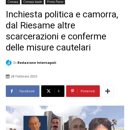
Cronaca
Cronaca locale
Primo Piano
Inchiesta politica e camorra,
dal Riesame altre
scarcerazioni e conferme
delle misure cautelari
Di
Redazione Internapoli
28 Febbraio 2025
Facebook
X
Pinterest