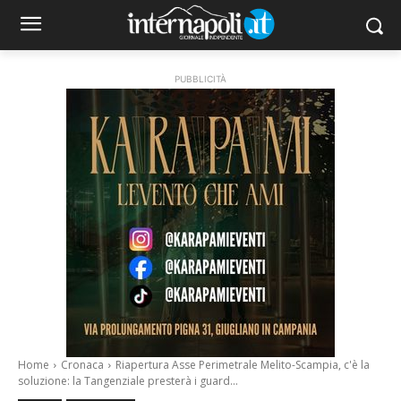
PUBBLICITÀ
Home
Cronaca
Riapertura Asse Perimetrale Melito-Scampia, c'è la
soluzione: la Tangenziale presterà i guard...