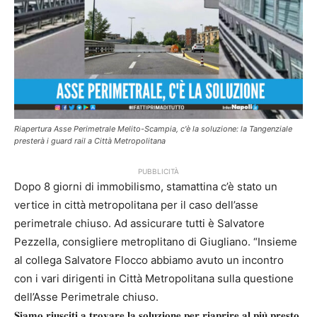
Riapertura Asse Perimetrale Melito-Scampia, c'è la soluzione: la Tangenziale
presterà i guard rail a Città Metropolitana
PUBBLICITÀ
Dopo 8 giorni di immobilismo, stamattina c’è stato un
vertice in città metropolitana per il caso dell’asse
perimetrale chiuso. Ad assicurare tutti è Salvatore
Pezzella, consigliere metroplitano di Giugliano. “Insieme
al collega Salvatore Flocco abbiamo avuto un incontro
con i vari dirigenti in Città Metropolitana sulla questione
dell’Asse Perimetrale chiuso.
𝐒𝐢𝐚𝐦𝐨 𝐫𝐢𝐮𝐬𝐜𝐢𝐭𝐢 𝐚 𝐭𝐫𝐨𝐯𝐚𝐫𝐞 𝐥𝐚 𝐬𝐨𝐥𝐮𝐳𝐢𝐨𝐧𝐞 𝐩𝐞𝐫 𝐫𝐢𝐚𝐩𝐫𝐢𝐫𝐞 𝐚𝐥 𝐩𝐢𝐮̀ 𝐩𝐫𝐞𝐬𝐭𝐨