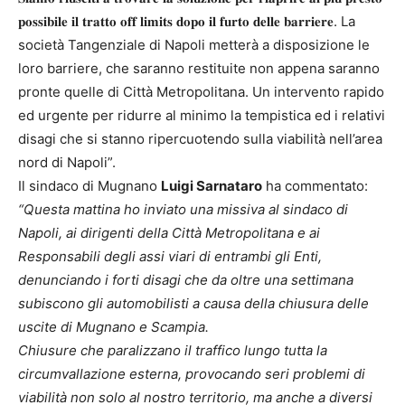
𝐩𝐨𝐬𝐬𝐢𝐛𝐢𝐥𝐞 𝐢𝐥 𝐭𝐫𝐚𝐭𝐭𝐨 𝐨𝐟𝐟 𝐥𝐢𝐦𝐢𝐭𝐬 𝐝𝐨𝐩𝐨 𝐢𝐥 𝐟𝐮𝐫𝐭𝐨 𝐝𝐞𝐥𝐥𝐞 𝐛𝐚𝐫𝐫𝐢𝐞𝐫𝐞. La
società Tangenziale di Napoli metterà a disposizione le
loro barriere, che saranno restituite non appena saranno
pronte quelle di Città Metropolitana. Un intervento rapido
ed urgente per ridurre al minimo la tempistica ed i relativi
disagi che si stanno ripercuotendo sulla viabilità nell’area
nord di Napoli”.
Il sindaco di Mugnano
Luigi Sarnataro
ha commentato:
“Questa mattina ho inviato una missiva al sindaco di
Napoli, ai dirigenti della Città Metropolitana e ai
Responsabili degli assi viari di entrambi gli Enti,
denunciando i forti disagi che da oltre una settimana
subiscono gli automobilisti a causa della chiusura delle
uscite di Mugnano e Scampia.
Chiusure che paralizzano il traffico lungo tutta la
circumvallazione esterna, provocando seri problemi di
viabilità non solo al nostro territorio, ma anche a diversi