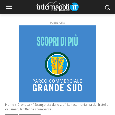
PUBBLICITÀ
Home
Cronaca
"Strangolata dallo zio". La testimonianza del fratello
di Saman, la 18enne scomparsa...