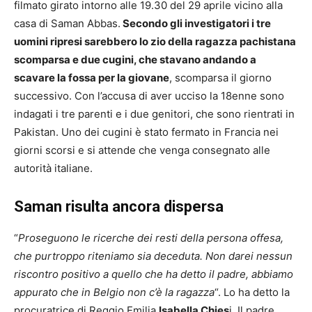
filmato girato intorno alle 19.30 del 29 aprile vicino alla
casa di Saman Abbas.
Secondo gli investigatori i tre
uomini ripresi sarebbero lo zio della ragazza pachistana
scomparsa e due cugini, che stavano andando a
scavare la fossa per la giovane
, scomparsa il giorno
successivo. Con l’accusa di aver ucciso la 18enne sono
indagati i tre parenti e i due genitori, che sono rientrati in
Pakistan. Uno dei cugini è stato fermato in Francia nei
giorni scorsi e si attende che venga consegnato alle
autorità italiane.
Saman risulta ancora dispersa
“
Proseguono le ricerche dei resti della persona offesa,
che purtroppo riteniamo sia deceduta. Non darei nessun
riscontro positivo a quello che ha detto il padre, abbiamo
appurato che in Belgio non c’è la ragazza
“. Lo ha detto la
procuratrice di Reggio Emilia
Isabella Chies
i. Il padre