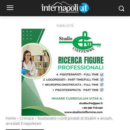
PUBBLICITÀ
Home
Cronaca
Svuotavano i conti postali di disabili e anziani,
arrestati 3 napoletani