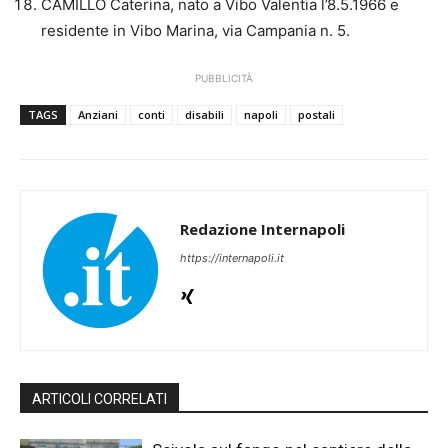
CAMILLÒ Caterina, nato a Vibo Valentia l’8.5.1966 e
residente in Vibo Marina, via Campania n. 5.
PUBBLICITÀ
TAGS
Anziani
conti
disabili
napoli
postali
Redazione Internapoli
https://internapoli.it
ARTICOLI CORRELATI