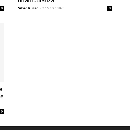
un’ambulanza
Silvio Russo
-
27 Marzo 2020
0
0
e
te
0