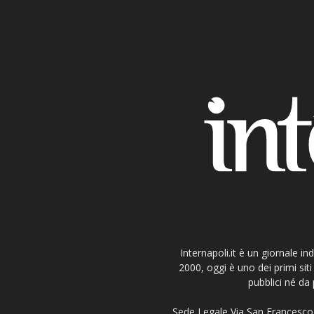
Internapoli.it è un giornale i
2000, oggi è uno dei primi si
pubblici né da 
Sede Legale Via San Francesco 