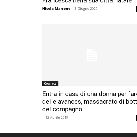
Francesca nella sua città natale
Nicola Marrone
-
3 Giugno 2020
Cronaca
Entra in casa di una donna per far
delle avances, massacrato di bot
del compagno
-
12 Aprile 2019