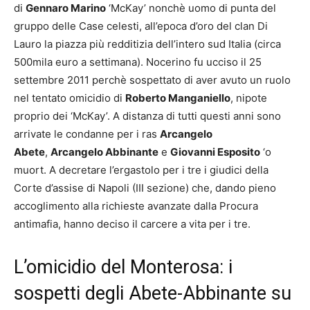
di
Gennaro Marino
‘McKay’ nonchè uomo di punta del
gruppo delle Case celesti, all’epoca d’oro del clan Di
Lauro la piazza più redditizia dell’intero sud Italia (circa
500mila euro a settimana). Nocerino fu ucciso il 25
settembre 2011 perchè sospettato di aver avuto un ruolo
nel tentato omicidio di
Roberto Manganiello
, nipote
proprio dei ‘McKay’. A distanza di tutti questi anni sono
arrivate le condanne per i ras
Arcangelo
Abete
,
Arcangelo Abbinante
e
Giovanni Esposito
‘o
muort. A decretare l’ergastolo per i tre i giudici della
Corte d’assise di Napoli (III sezione) che, dando pieno
accoglimento alla richieste avanzate dalla Procura
antimafia, hanno deciso il carcere a vita per i tre.
L’omicidio del Monterosa: i
sospetti degli Abete-Abbinante su