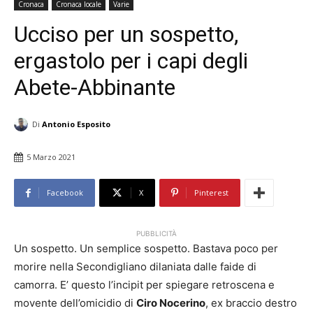
Cronaca
Cronaca locale
Varie
Ucciso per un sospetto,
ergastolo per i capi degli
Abete-Abbinante
Di
Antonio Esposito
5 Marzo 2021
Facebook
X
Pinterest
PUBBLICITÀ
Un sospetto. Un semplice sospetto. Bastava poco per
morire nella Secondigliano dilaniata dalle faide di
camorra. E’ questo l’incipit per spiegare retroscena e
movente dell’omicidio di
Ciro Nocerino
, ex braccio destro