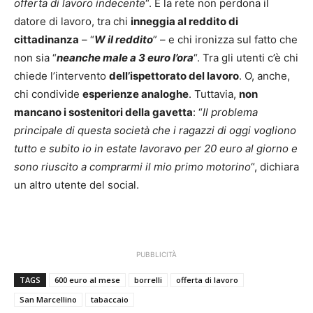
offerta di lavoro indecente
“. E la rete non perdona il
datore di lavoro, tra chi
inneggia al reddito di
cittadinanza
– “
W il reddito
” – e chi ironizza sul fatto che
non sia “
neanche male a 3 euro l’ora
“. Tra gli utenti c’è chi
chiede l’intervento
dell’ispettorato del lavoro
. O, anche,
chi condivide
esperienze analoghe
. Tuttavia,
non
mancano i sostenitori della gavetta
: “
Il problema
principale di questa società che i ragazzi di oggi vogliono
tutto e subito io in estate lavoravo per 20 euro al giorno e
sono riuscito a comprarmi il mio primo motorino
“, dichiara
un altro utente del social.
PUBBLICITÀ
TAGS
600 euro al mese
borrelli
offerta di lavoro
San Marcellino
tabaccaio