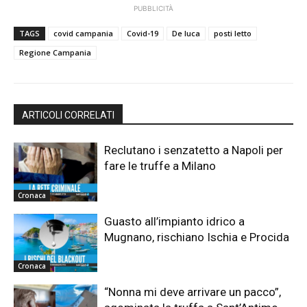
PUBBLICITÀ
TAGS
covid campania
Covid-19
De luca
posti letto
Regione Campania
ARTICOLI CORRELATI
Reclutano i senzatetto a Napoli per
fare le truffe a Milano
Cronaca
Guasto all’impianto idrico a
Mugnano, rischiano Ischia e Procida
Cronaca
“Nonna mi deve arrivare un pacco”,