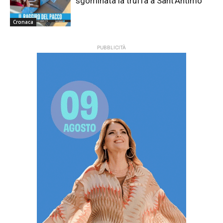
sgominata la truffa a Sant’Antimo
Cronaca
PUBBLICITÀ