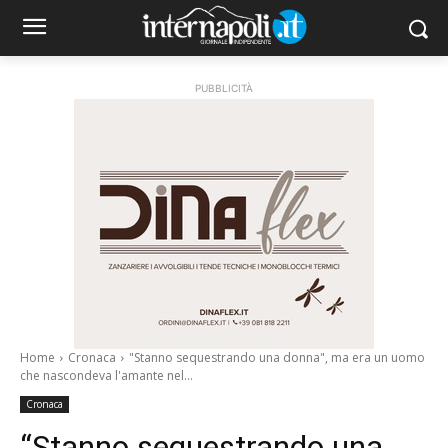
PUBBLICITÀ
Home
Cronaca
"Stanno sequestrando una donna", ma era un uomo
che nascondeva l'amante nel...
Cronaca
“Stanno sequestrando una