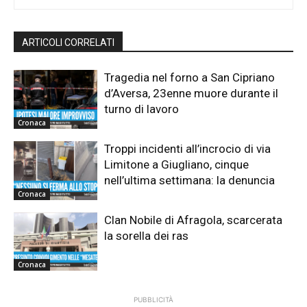
ARTICOLI CORRELATI
Tragedia nel forno a San Cipriano
d’Aversa, 23enne muore durante il
turno di lavoro
Cronaca
Troppi incidenti all’incrocio di via
Limitone a Giugliano, cinque
nell’ultima settimana: la denuncia
Cronaca
Clan Nobile di Afragola, scarcerata
la sorella dei ras
Cronaca
PUBBLICITÀ