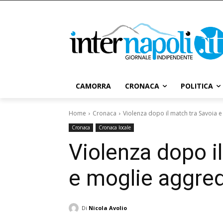
CAMORRA
CRONACA
POLITICA
Home
Cronaca
Violenza dopo il match tra Savoia e
Cronaca
Cronaca locale
Violenza dopo i
e moglie aggred
Di
Nicola Avolio