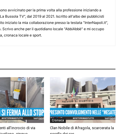
 sono avvicinato per la prima volta alla professione iniziando a
La Bussola TV", dal 2019 al 2021. Iscritto all'albo dei pubblicisti
o iniziato la mia collaborazione presso la testata "InterNapoli.it",
ra. Scrivo anche per il quotidiano locale "AbbiAbbè" e mi occupo
, cronaca locale e sport.
Cronaca
nti all’incrocio di via
Clan Nobile di Afragola, scarcerata la
iugliano, cinque
sorella dei ras