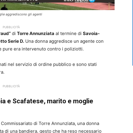
glie aggrediscono gli agenti
PUBBLICITÀ
raud”
di
Torre Annunziata
al termine di
Savoia-
to Serie D.
Una donna aggredisce un agente con
e pure era intervenuto contro i poliziotti.
nati nel servizio di ordine pubblico e sono stati
ra.
PUBBLICITÀ
oia e Scafatese, marito e moglie
l Commissariato di Torre Annunziata, una donna
asta di una bandiera, gesto che ha reso necessario