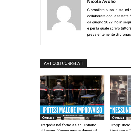
Nicola Avolio
Giornalista pubblicista, mi
collaborare con la testata "
da giugno 2022, ho in seguit
e per la quale scrivo tutto
prevalentemente di cronaca
ARTICOLI CORRELATI
Cronaca
Cronaca
Tragedia nel forno a San Cipriano
Troppi incide
d’Aversa, 23enne muore durante il
Limitone a G