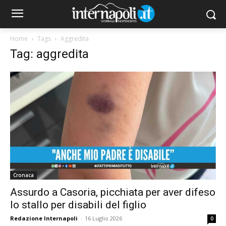
Home
Tags
Aggredita
Tag: aggredita
Cronaca
Assurdo a Casoria, picchiata per aver difeso
lo stallo per disabili del figlio
Redazione Internapoli
-
16 Luglio 2026
0