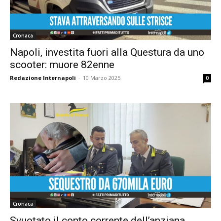
Cronaca
Napoli, investita fuori alla Questura da uno
scooter: muore 82enne
Redazione Internapoli
-
10 Marzo 2025
0
Cronaca
Svuotato il conto corrente dell’anziana