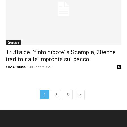
Cronaca
Truffa del ‘finto nipote’ a Scampia, 20enne
tradito dalle impronte sul pacco
Silvio Russo
-
18 Febbraio 2021
0
1
2
3