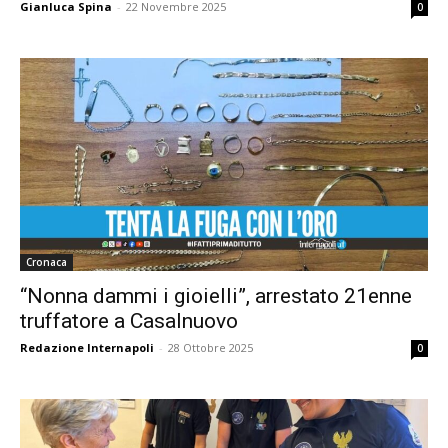
Gianluca Spina
-
22 Novembre 2025
0
Cronaca
“Nonna dammi i gioielli”, arrestato 21enne
truffatore a Casalnuovo
Redazione Internapoli
-
28 Ottobre 2025
0