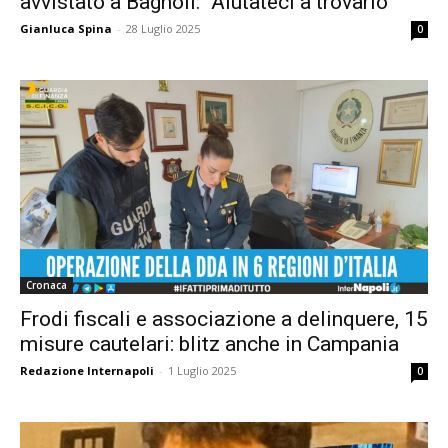
avvistato a Bagnoli: “Aiutateci a trovarlo”
Gianluca Spina
-
28 Luglio 2025
0
Cronaca
Frodi fiscali e associazione a delinquere, 15
misure cautelari: blitz anche in Campania
Redazione Internapoli
-
1 Luglio 2025
0