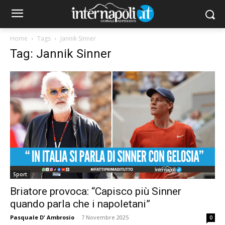
Home
Tags
Jannik Sinner
Tag: Jannik Sinner
Sport
Briatore provoca: “Capisco più Sinner
quando parla che i napoletani”
Pasquale D' Ambrosio
-
7 Novembre 2025
0