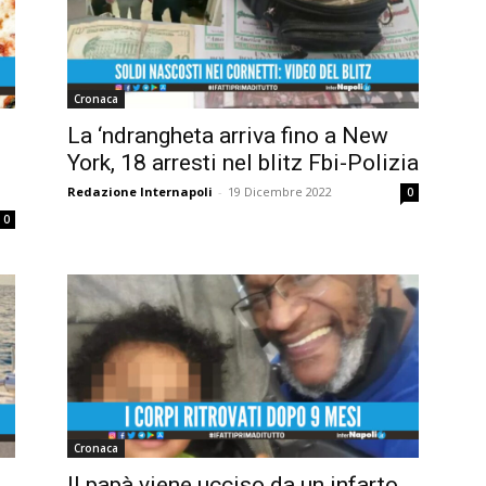
Cronaca
La ‘ndrangheta arriva fino a New
York, 18 arresti nel blitz Fbi-Polizia
Redazione Internapoli
-
19 Dicembre 2022
0
0
Cronaca
Il papà viene ucciso da un infarto,