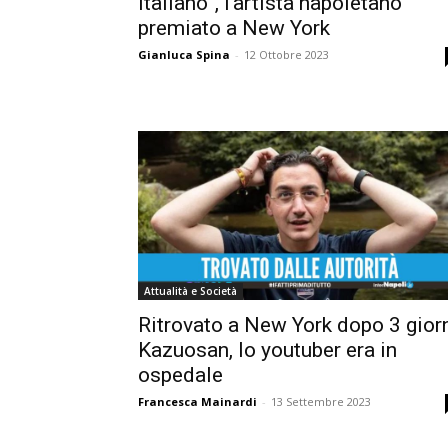
italiano”, l’artista napoletano
premiato a New York
Gianluca Spina
-
12 Ottobre 2023
Attualità e Società
Ritrovato a New York dopo 3 gior
Kazuosan, lo youtuber era in
ospedale
Francesca Mainardi
-
13 Settembre 2023