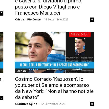
e Caserta si dividono il primo
posto con Diego Vitagliano e
Francesco Martucci
0
Cristian Pio Conte
-
14 Settembre 2023
0
Cronaca
ni
Cosimo Corrado ‘Kazuosan’, lo
youtuber di Salerno è scomparso
da New York: “Non si hanno notizie
da sabato”
0
Gianluca Spina
-
12 Settembre 2023
0