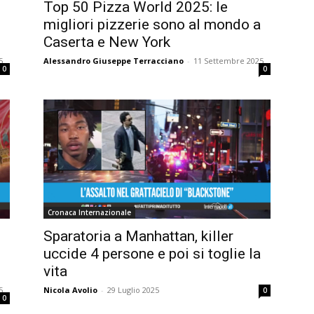
Top 50 Pizza World 2025: le
migliori pizzerie sono al mondo a
Caserta e New York
5
Alessandro Giuseppe Terracciano
-
11 Settembre 2025
0
0
Cronaca Internazionale
Sparatoria a Manhattan, killer
uccide 4 persone e poi si toglie la
vita
5
Nicola Avolio
-
29 Luglio 2025
0
0