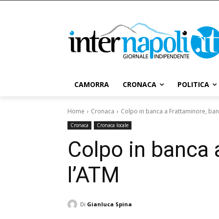
CAMORRA
CRONACA
POLITICA
Home
Cronaca
Colpo in banca a Frattaminore, ban
Cronaca
Cronaca locale
Colpo in banca 
l’ATM
Di
Gianluca Spina