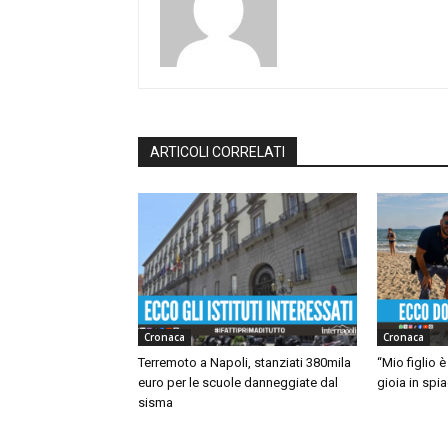
ARTICOLI CORRELATI
Cronaca
Cronaca
Terremoto a Napoli, stanziati 380mila
“Mio figlio è
euro per le scuole danneggiate dal
gioia in spi
sisma