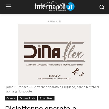
PUBBLICITÀ
Home
Cronaca
Diciottenne sparato a Giugliano, hanno tentato di
rapinargli lo scooter
Cronaca
Cronaca locale
Primo Piano
Diciottenne sparato a