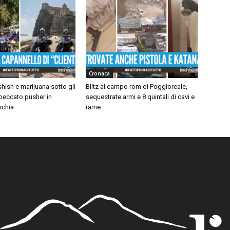
Cronaca
ish e marijuana sotto gli
Blitz al campo rom di Poggioreale,
beccato pusher in
sequestrate armi e 8 quintali di cavi e
schia
rame