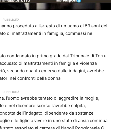
PUBBLICITÀ
, hanno proceduto all’arresto di un uomo di 59 anni del
ato di maltrattamenti in famiglia, commessi nei
tato condannato in primo grado dal Tribunale di Torre
accusato di maltrattamenti in famiglia e violenza
 ciò, secondo quanto emerso dalle indagini, avrebbe
ori nei confronti della donna.
PUBBLICITÀ
a, l’uomo avrebbe tentato di aggredire la moglie,
e e nel dicembre scorso l’avrebbe colpita,
 condotta dell’indagato, dipendente da sostanze
glie e le figlie a vivere in uno stato di ansia continua.
, è stato associato al carcere di Napoli Poggioreale G.