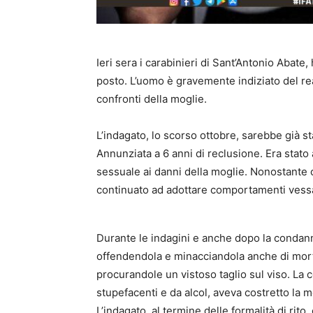
Ieri sera i carabinieri di Sant’Antonio Abate
posto. L’uomo è gravemente indiziato del re
confronti della moglie.
L’indagato, lo scorso ottobre, sarebbe già s
Annunziata a 6 anni di reclusione. Era stato 
sessuale ai danni della moglie. Nonostante
continuato ad adottare comportamenti vessat
Durante le indagini e anche dopo la condann
offendendola e minacciandola anche di mort
procurandole un vistoso taglio sul viso. La
stupefacenti e da alcol, aveva costretto la mo
L’indagato, al termine delle formalità di rito