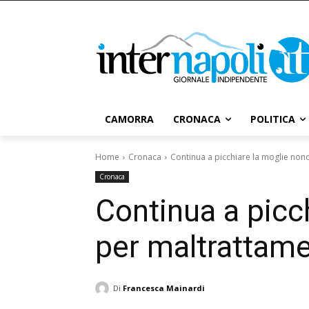
CAMORRA
CRONACA
POLITICA
Home
Cronaca
Continua a picchiare la moglie nono
Cronaca
Continua a picc
per maltrattamen
Di
Francesca Mainardi