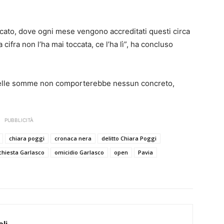
cato, dove ogni mese vengono accreditati questi circa
 cifra non l’ha mai toccata, ce l’ha lì”, ha concluso
 quelle somme non comporterebbe nessun concreto,
PUBBLICITÀ
chiara poggi
cronaca nera
delitto Chiara Poggi
chiesta Garlasco
omicidio Garlasco
open
Pavia
li