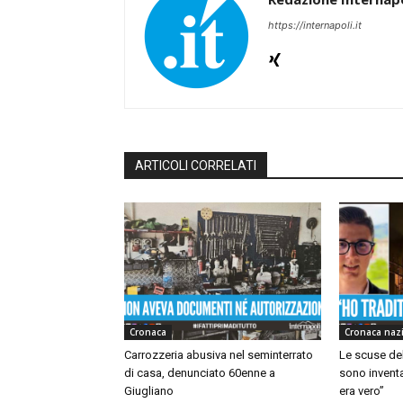
https://internapoli.it
ARTICOLI CORRELATI
Cronaca
Cronaca naz
Carrozzeria abusiva nel seminterrato
Le scuse del
di casa, denunciato 60enne a
sono inventa
Giugliano
era vero”