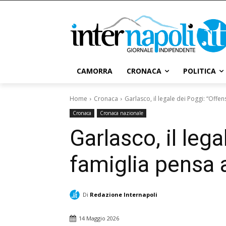
CAMORRA
CRONACA
POLITICA
Home
Cronaca
Garlasco, il legale dei Poggi: “Offens
Cronaca
Cronaca nazionale
Garlasco, il leg
famiglia pensa a
Di
Redazione Internapoli
14 Maggio 2026