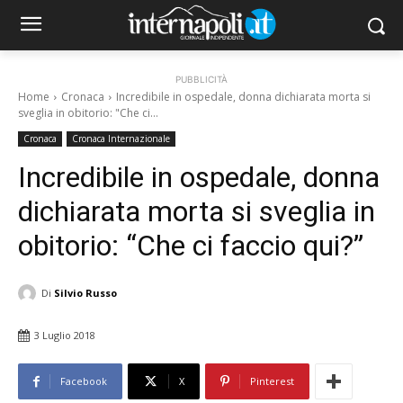
PUBBLICITÀ
Home
Cronaca
Incredibile in ospedale, donna dichiarata morta si
sveglia in obitorio: "Che ci...
Cronaca
Cronaca Internazionale
Incredibile in ospedale, donna
dichiarata morta si sveglia in
obitorio: “Che ci faccio qui?”
Di
Silvio Russo
3 Luglio 2018
Facebook
X
Pinterest