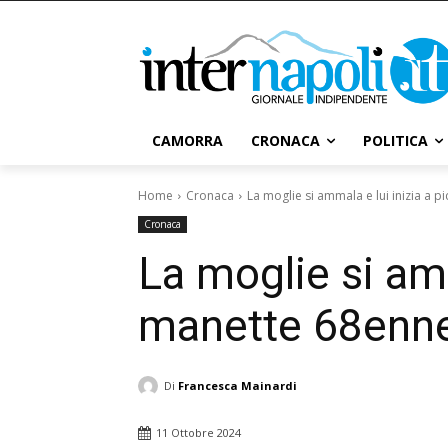
CAMORRA
CRONACA
POLITICA
Home
Cronaca
La moglie si ammala e lui inizia a pi
Cronaca
La moglie si amm
manette 68enne
Di
Francesca Mainardi
11 Ottobre 2024