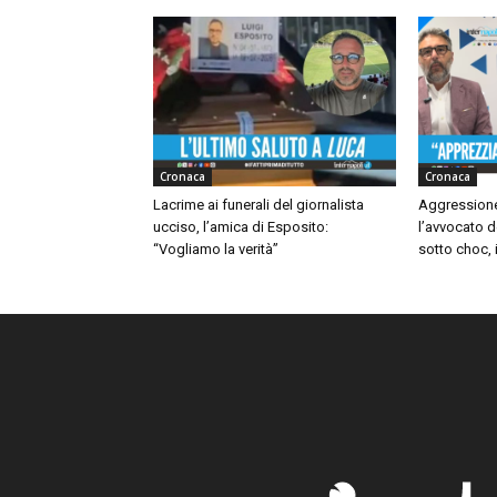
Cronaca
Cronaca
Lacrime ai funerali del giornalista
Aggressione
ucciso, l’amica di Esposito:
l’avvocato d
“Vogliamo la verità”
sotto choc, i