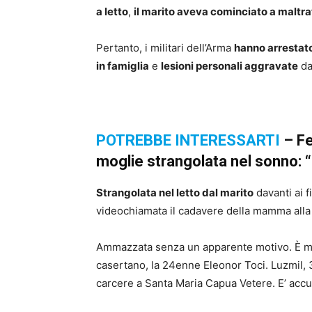
a letto
,
il marito aveva cominciato a maltra
Pertanto, i militari dell’Arma
hanno arrestato
in famiglia
e
lesioni personali aggravate
da
POTREBBE INTERESSARTI
– Fe
moglie strangolata nel sonno: “
Strangolata nel letto dal marito
davanti ai f
videochiamata il cadavere della mamma alla 
Ammazzata senza un apparente motivo. È mort
casertano, la 24enne Eleonor Toci. Luzmil, 30
carcere a Santa Maria Capua Vetere. E’ accus