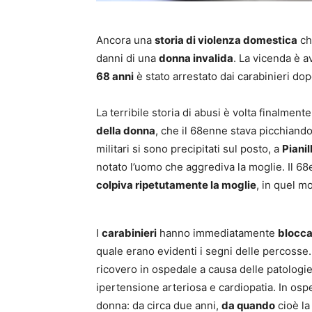
Ancora una
storia di violenza domestica
ch
danni di una
donna invalida
. La vicenda è 
68 anni
è stato arrestato dai carabinieri do
La terribile storia di abusi è volta finalmen
della donna
, che il 68enne stava picchiando,
militari si sono precipitati sul posto, a
Pianil
notato l’uomo che aggrediva la moglie. Il 
colpiva ripetutamente la moglie
, in quel m
I
carabinieri
hanno immediatamente
blocca
quale erano evidenti i segni delle percosse. 
ricovero in ospedale a causa delle patologie
ipertensione arteriosa e cardiopatia. In ospe
donna: da circa due anni,
da quando
cioè l