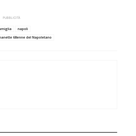
.
PUBBLICITÀ
amiglia
napoli
 manette 68enne del Napoletano