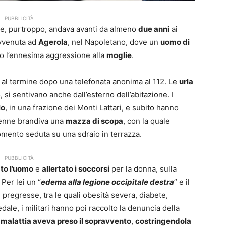
PUBBLICITÀ
e, purtroppo, andava avanti da almeno
due anni
ai
avvenuta ad
Agerola
, nel Napoletano, dove un
uomo di
po l’ennesima aggressione alla
moglie
.
te al termine dopo una telefonata anonima al 112. Le
urla
 si sentivano anche dall’esterno dell’abitazione. I
lo
, in una frazione dei Monti Lattari, e subito hanno
68enne brandiva una
mazza di scopa
, con la quale
omento seduta su una sdraio in terrazza.
PUBBLICITÀ
to l’uomo
e
allertato i soccorsi
per la donna, sulla
Per lei un “
edema alla legione occipitale destra
” e il
 pregresse, tra le quali obesità severa, diabete,
dale, i militari hanno poi raccolto la denuncia della
a
malattia aveva preso il sopravvento
,
costringendola