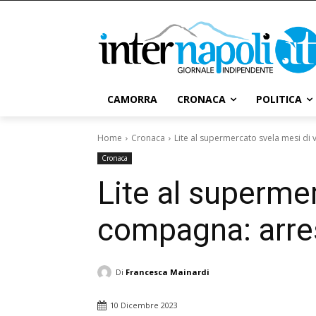
CAMORRA
CRONACA
POLITICA
Home
Cronaca
Lite al supermercato svela mesi di 
Cronaca
Lite al supermer
compagna: arre
Di
Francesca Mainardi
10 Dicembre 2023