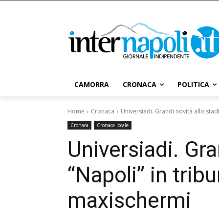
CAMORRA
CRONACA
POLITICA
Home
Cronaca
Universiadi. Grandi novità allo stadio
Cronaca
Cronaca locale
Universiadi. Gra
“Napoli” in trib
maxischermi