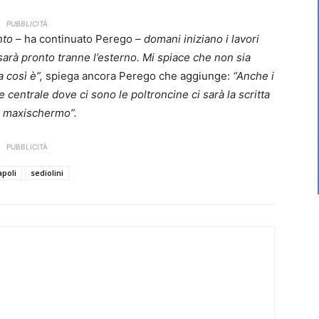
PUBBLICITÀ
nto –
ha continuato Perego
– domani iniziano i lavori
o sarà pronto tranne l’esterno. Mi spiace che non sia
 così è”,
spiega ancora Perego che aggiunge:
“Anche i
e centrale dove ci sono le poltroncine ci sarà la scritta
 i maxischermo”.
PUBBLICITÀ
apoli
sediolini