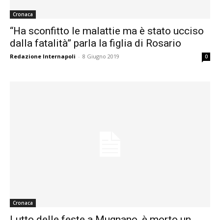
Cronaca
“Ha sconfitto le malattie ma è stato ucciso
dalla fatalità” parla la figlia di Rosario
Redazione Internapoli
-
8 Giugno 2019
0
Cronaca
Lutto delle feste a Mugnano, è morto un