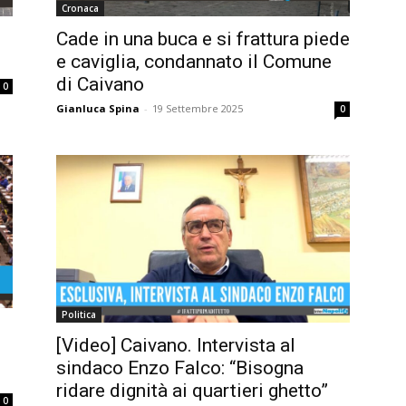
Cronaca
Cade in una buca e si frattura piede
e caviglia, condannato il Comune
di Caivano
0
Gianluca Spina
-
19 Settembre 2025
0
Politica
[Video] Caivano. Intervista al
sindaco Enzo Falco: “Bisogna
ridare dignità ai quartieri ghetto”
0