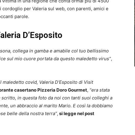
a vittima in una regione che conta ormai più di 4500
i cordoglio per Valeria sul web, con parenti, amici e
ccanti parole.
Valeria D’Esposito
rsona, collega in gamba e amabile col tuo bellissimo
trice sul mio cuore portata da questo maledetto virus”
,
 maledetto covid, Valeria D’Esposito di Visit
storante casertano Pizzeria Doro Gourmet
,
“era stata
 scritto, in questa foto da noi con tanti suoi colleghi a
ente, un abbraccio al marito Mario. E così la dobbiamo
ose belle della nostra terra”
,
si legge nel post