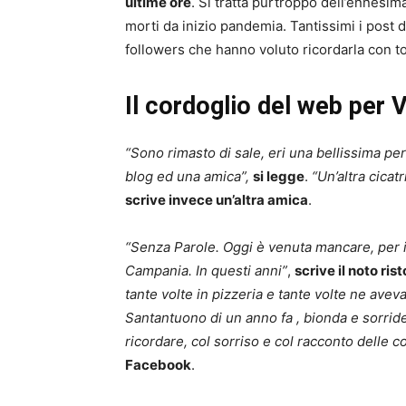
ultime ore
. Si tratta purtroppo dell’ennesim
morti da inizio pandemia. Tantissimi i post d
followers che hanno voluto ricordarla con to
Il cordoglio del web per 
“Sono rimasto di sale, eri una bellissima pe
blog ed una amica”,
si legge
.
“Un’altra cica
scrive invece un’altra amica
.
“Senza Parole. Oggi è venuta mancare, per il
Campania. In questi anni”
,
scrive il noto ri
tante volte in pizzeria e tante volte ne aveva
Santantuono di un anno fa , bionda e sorrid
ricordare, col sorriso e col racconto delle c
Facebook
.