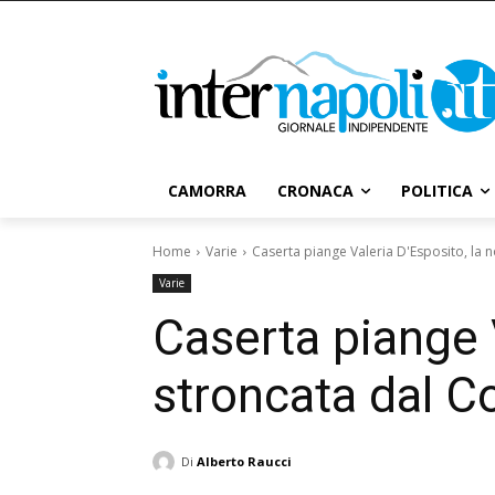
CAMORRA
CRONACA
POLITICA
Home
Varie
Caserta piange Valeria D'Esposito, la n
Varie
Caserta piange V
stroncata dal C
Di
Alberto Raucci