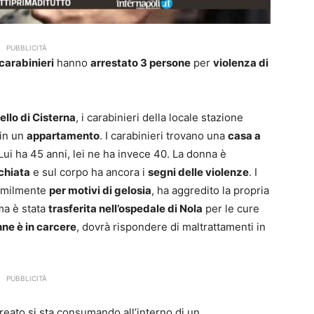
PUBBLICITÀ
carabinieri
hanno
arrestato 3 persone
per
violenza di
ello di Cisterna
, i carabinieri della locale stazione
 in un
appartamento
. I carabinieri trovano una
casa a
 Lui ha 45 anni, lei ne ha invece 40. La donna è
chiata
e sul corpo ha ancora i
segni delle violenze
. I
osimilmente
per motivi di gelosia
, ha aggredito la propria
ima è stata
trasferita nell’ospedale di Nola
per le cure
ne è in carcere
, dovrà rispondere di maltrattamenti in
PUBBLICITÀ
 reato si sta consumando all’interno di un