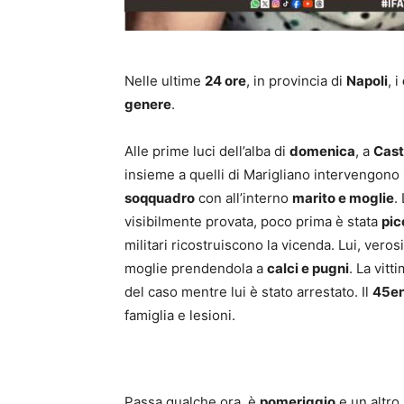
Nelle ultime
24 ore
, in provincia di
Napoli
, i
genere
.
Alle prime luci dell’alba di
domenica
, a
Cast
insieme a quelli di Marigliano intervengono
soqquadro
con all’interno
marito e moglie
.
visibilmente provata, poco prima è stata
pic
militari ricostruiscono la vicenda. Lui, ver
moglie prendendola a
calci e pugni
. La vitt
del caso mentre lui è stato arrestato. Il
45en
famiglia e lesioni.
Passa qualche ora, è
pomeriggio
e un altro