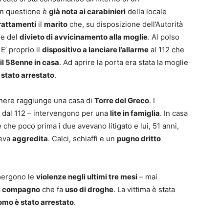
n questione è
già nota ai carabinieri
della locale
rattamenti
il
marito
che, su disposizione dell’Autorità
re del
divieto di avvicinamento alla moglie
. Al polso
. E’ proprio il
dispositivo a lanciare l’allarme
al 112 che
il 58enne in casa
. Ad aprire la porta era stata la moglie
 stato arrestato
.
enere raggiunge una casa di
Torre del Greco
. I
ti dal 112 – intervengono per una
lite in famiglia
. In casa
che poco prima i due avevano litigato e lui, 51 anni,
veva
aggredita
. Calci, schiaffi e un
pugno dritto
emergono le
violenze negli ultimi tre mesi
– mai
el compagno
che fa
uso di droghe
. La vittima è stata
uomo è stato arrestato
.