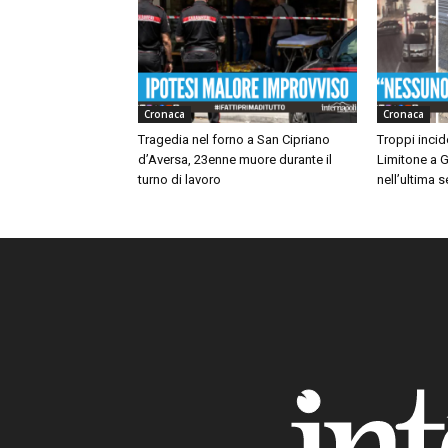
Cronaca
Cronaca
Tragedia nel forno a San Cipriano
Troppi incide
d’Aversa, 23enne muore durante il
Limitone a G
turno di lavoro
nell’ultima 