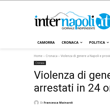
CAMORRA
CRONACA
POLITICA
Home
Cronaca
Violenza di genere a Napoli e provinc
Cronaca
Violenza di gene
arrestati in 24 o
Di
Francesca Mainardi