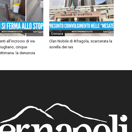
Cronaca
nti all’incrocio di via
Clan Nobile di Afragola, scarcerata la
iugliano, cinque
sorella dei ras
settimana: la denuncia