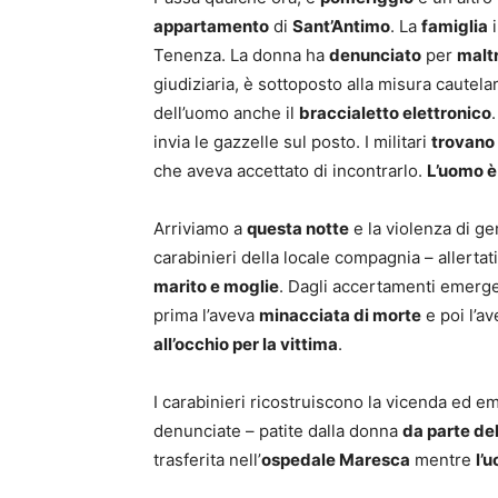
appartamento
di
Sant’Antimo
. La
famiglia
i
Tenenza. La donna ha
denunciato
per
malt
giudiziaria, è sottoposto alla misura cautela
dell’uomo anche il
braccialetto elettronico
invia le gazzelle sul posto. I militari
trovano 
che aveva accettato di incontrarlo.
L’uomo è
Arriviamo a
questa notte
e la violenza di g
carabinieri della locale compagnia – allerta
marito e moglie
. Dagli accertamenti emerge 
prima l’aveva
minacciata di morte
e poi l’a
all’occhio per la vittima
.
I carabinieri ricostruiscono la vicenda ed 
denunciate – patite dalla donna
da parte d
trasferita nell’
ospedale Maresca
mentre
l’