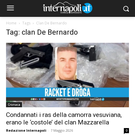
Home
Tags
Clan De Bernardo
Tag: clan De Bernardo
Cronaca
Condannati i ras della camorra vesuviana,
erano le ‘costole’ del clan Mazzarella
Redazione Internapoli
-
7 Maggio 2026
0