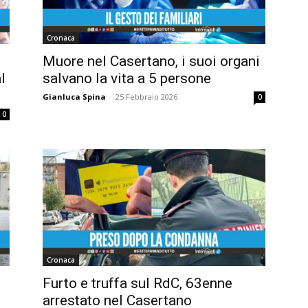
Cronaca
o
Muore nel Casertano, i suoi organi
l
salvano la vita a 5 persone
Gianluca Spina
-
25 Febbraio 2026
0
0
Cronaca
Furto e truffa sul RdC, 63enne
arrestato nel Casertano