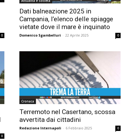
Attualità e Società
Dati balneazione 2025 in
Campania, l’elenco delle spiagge
vietate dove il mare è inquinato
Domenico Sgambelluri
-
22 Aprile 2025
0
0
Cronaca
Terremoto nel Casertano, scossa
l
avvertita dai cittadini
Redazione Internapoli
-
6 Febbraio 2025
0
0