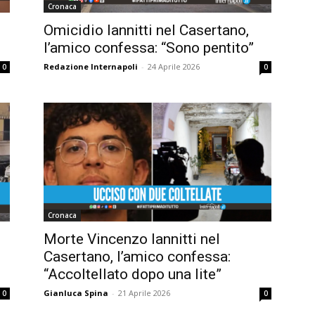
Cronaca
Omicidio Iannitti nel Casertano,
l’amico confessa: “Sono pentito”
Redazione Internapoli
-
24 Aprile 2026
0
0
Cronaca
Morte Vincenzo Iannitti nel
Casertano, l’amico confessa:
“Accoltellato dopo una lite”
Gianluca Spina
-
21 Aprile 2026
0
0