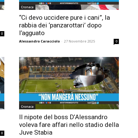
Cronaca
“Ci devo uccidere pure i cani”, la
rabbia dei ‘panzarottari’ dopo
l’agguato
0
Alessandro Caracciolo
-
27 Novembre 2025
0
Cronaca
Il nipote del boss D’Alessandro
voleva fare affari nello stadio della
Juve Stabia
0