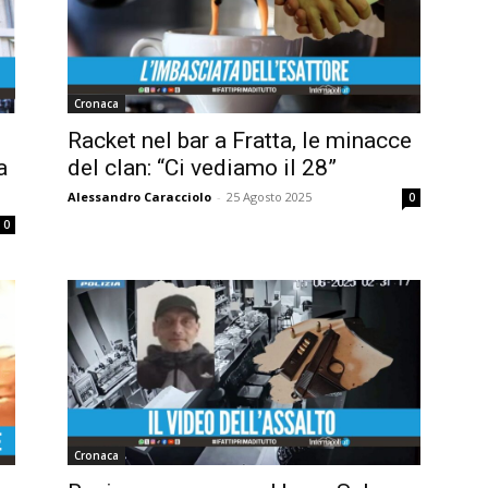
Cronaca
Racket nel bar a Fratta, le minacce
a
del clan: “Ci vediamo il 28”
Alessandro Caracciolo
-
25 Agosto 2025
0
0
Cronaca