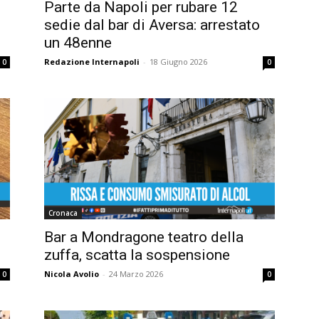
Parte da Napoli per rubare 12
sedie dal bar di Aversa: arrestato
un 48enne
Redazione Internapoli
-
18 Giugno 2026
0
0
Cronaca
Bar a Mondragone teatro della
zuffa, scatta la sospensione
Nicola Avolio
-
24 Marzo 2026
0
0