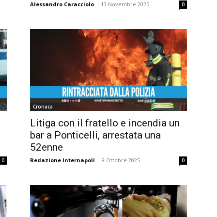
Alessandro Caracciolo
-
13 Novembre 2025
0
Cronaca
Litiga con il fratello e incendia un
bar a Ponticelli, arrestata una
52enne
Redazione Internapoli
-
9 Ottobre 2025
0
0