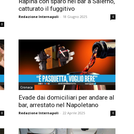
Rapina con sparo nel bar a Salerno,
catturato il fuggitivo
Redazione Internapoli
-
18 Giugno 2025
0
0
Cronaca
Evade dai domiciliari per andare al
bar, arrestato nel Napoletano
Redazione Internapoli
-
22 Aprile 2025
0
0