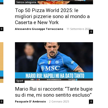
Senza categoria
Top 50 Pizza World 2025: le
migliori pizzerie sono al mondo a
Caserta e New York
Alessandro Giuseppe Terracciano
-
11 Settembre 2025
0
0
Sport
o
Mario Rui si racconta: “Tante bugie
su di me, mi sono sentito escluso”
Pasquale D' Ambrosio
-
2 Gennaio 2025
0
0