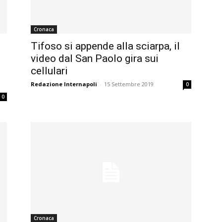
Cronaca
m
Tifoso si appende alla sciarpa, il
video dal San Paolo gira sui
cellulari
Redazione Internapoli
-
15 Settembre 2019
0
0
Cronaca