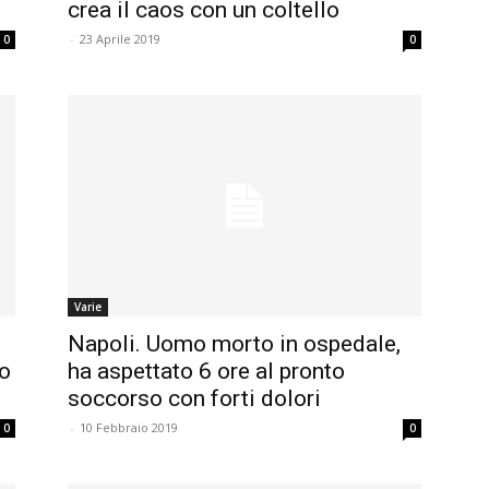
crea il caos con un coltello
-
23 Aprile 2019
0
0
Varie
Napoli. Uomo morto in ospedale,
lo
ha aspettato 6 ore al pronto
soccorso con forti dolori
-
10 Febbraio 2019
0
0