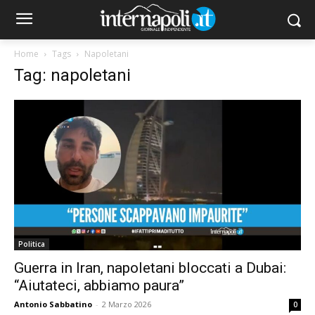
Home
Tags
Napoletani
Tag: napoletani
Politica
Guerra in Iran, napoletani bloccati a Dubai:
“Aiutateci, abbiamo paura”
Antonio Sabbatino
-
2 Marzo 2026
0