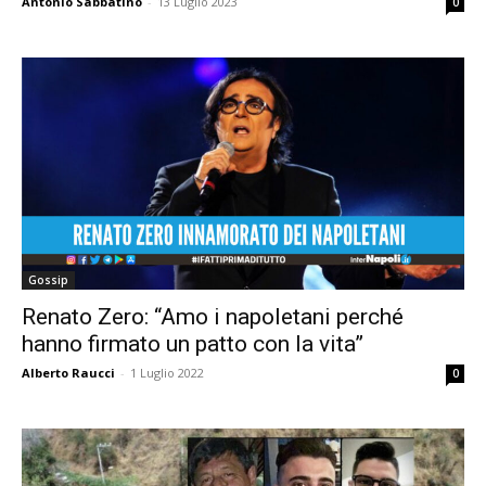
Antonio Sabbatino
-
13 Luglio 2023
0
Gossip
Renato Zero: “Amo i napoletani perché
hanno firmato un patto con la vita”
Alberto Raucci
-
1 Luglio 2022
0