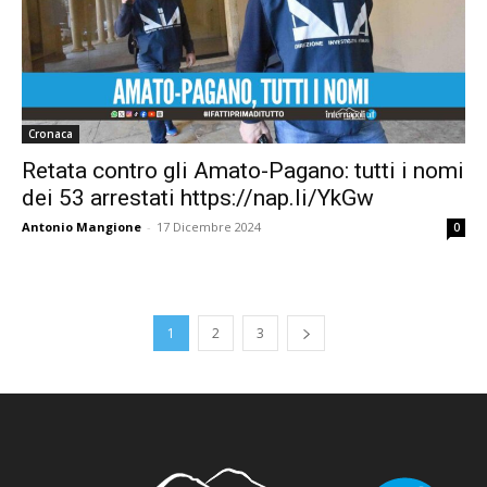
Cronaca
Retata contro gli Amato-Pagano: tutti i nomi
dei 53 arrestati https://nap.li/YkGw
Antonio Mangione
-
17 Dicembre 2024
0
1
2
3