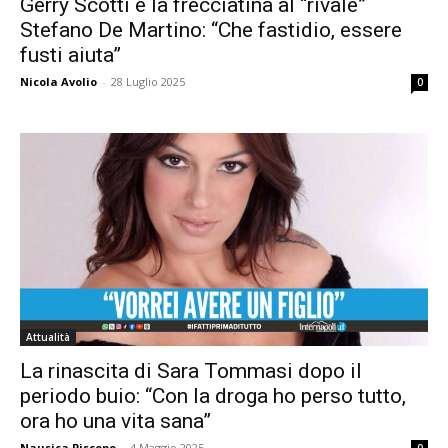
Gerry Scotti e la frecciatina al “rivale”
Stefano De Martino: “Che fastidio, essere
fusti aiuta”
Nicola Avolio
-
28 Luglio 2025
0
Attualità
La rinascita di Sara Tommasi dopo il
periodo buio: “Con la droga ho perso tutto,
ora ho una vita sana”
Nausica Piscopo
-
4 Maggio 2025