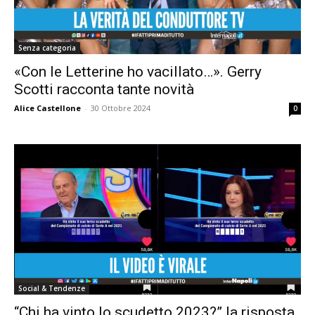
Senza categoria
«Con le Letterine ho vacillato…». Gerry
Scotti racconta tante novità
Alice Castellone
-
30 Ottobre 2024
0
Social & Tendenze
“Chi ha vinto lo scudetto 2023?” la risposta