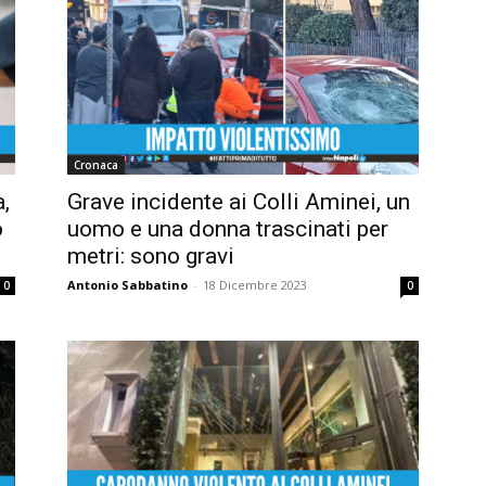
Cronaca
,
Grave incidente ai Colli Aminei, un
o
uomo e una donna trascinati per
metri: sono gravi
Antonio Sabbatino
-
18 Dicembre 2023
0
0