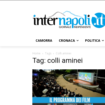
CAMORRA
CRONACA
POLITICA
Home
Tags
Colli aminei
Tag: colli aminei