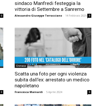
sindaco Manfredi festeggia la
vittoria di Settembre a Sanremo
Alessandro Giuseppe Terracciano
-
14 Febbraio 2025
0
0
Cronaca
Scatta una foto per ogni violenza
subita dall’ex: arrestato un medico
napoletano
Francesca Mainardi
-
5 Aprile 2024
0
0