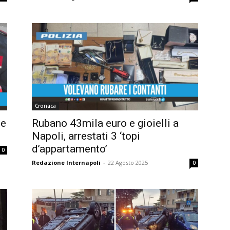
Cronaca
te
Rubano 43mila euro e gioielli a
Napoli, arrestati 3 ‘topi
d’appartamento’
0
Redazione Internapoli
-
22 Agosto 2025
0