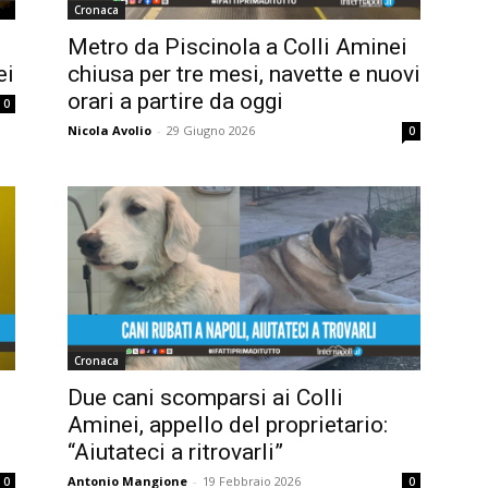
Cronaca
Metro da Piscinola a Colli Aminei
ei
chiusa per tre mesi, navette e nuovi
orari a partire da oggi
0
Nicola Avolio
-
29 Giugno 2026
0
Cronaca
Due cani scomparsi ai Colli
Aminei, appello del proprietario:
“Aiutateci a ritrovarli”
Antonio Mangione
-
19 Febbraio 2026
0
0