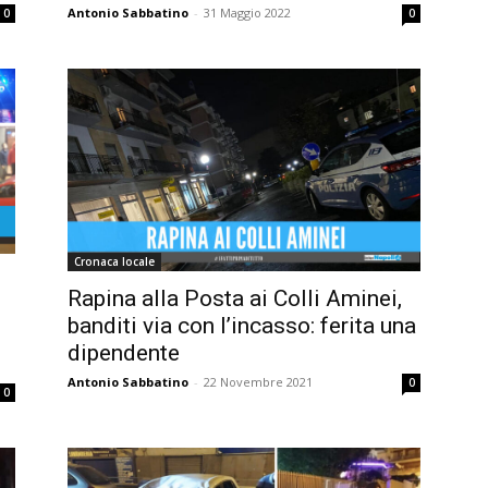
Antonio Sabbatino
-
31 Maggio 2022
0
0
Cronaca locale
Rapina alla Posta ai Colli Aminei,
banditi via con l’incasso: ferita una
dipendente
Antonio Sabbatino
-
22 Novembre 2021
0
0