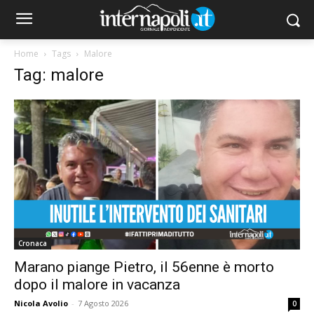
Home
Tags
Malore
Tag: malore
Cronaca
Marano piange Pietro, il 56enne è morto
dopo il malore in vacanza
Nicola Avolio
-
7 Agosto 2026
0