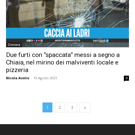
Cronaca
Due furti con “spaccata” messi a segno a
Chiaia, nel mirino dei malviventi locale e
pizzeria
Nicola Avolio
-
19 Agosto 2025
0
1
2
3